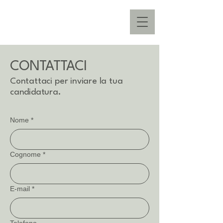
CONTATTACI
Contattaci per inviare la tua
candidatura.
Nome
*
Cognome
*
E-mail
*