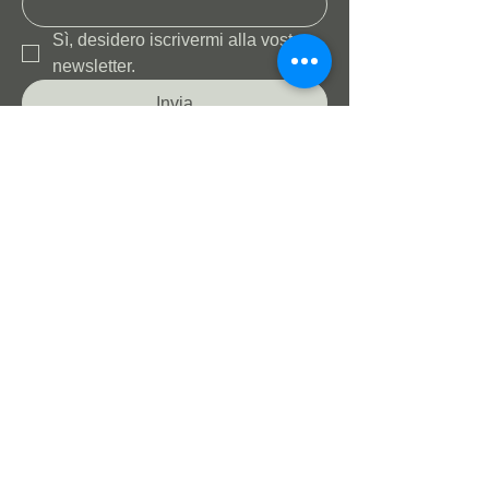
Sì, desidero iscrivermi alla vostra 
newsletter.
Invia
© Charlie Blackbird LLC – Tutti i diritti riservati -
📍 Austin, Texas – Stati Uniti
politica sulla riservatezza
Termini e Condizioni
support@charlieblackbird.com