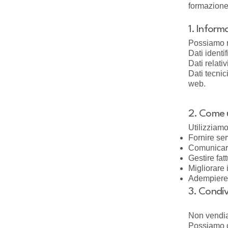
formazione
1. Inform
Possiamo ra
Dati identi
Dati relati
Dati tecnic
web.
2. Come u
Utilizziamo 
Fornire ser
Comunicare 
Gestire fat
Migliorare i
Adempiere a
3. Condiv
Non vendiam
Possiamo c