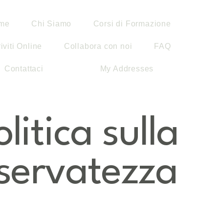
me
Chi Siamo
Corsi di Formazione
riviti Online
Collabora con noi
FAQ
Contattaci
My Addresses
olitica sulla
iservatezza