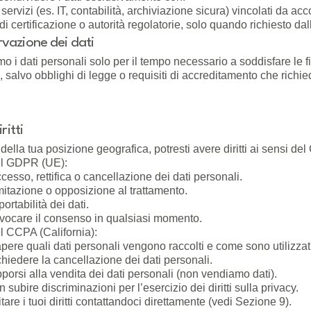
 servizi (es. IT, contabilità, archiviazione sicura) vincolati da acc
i certificazione o autorità regolatorie, solo quando richiesto dal
vazione dei dati
 i dati personali solo per il tempo necessario a soddisfare le fi
, salvo obblighi di legge o requisiti di accreditamento che rich
iritti
ella tua posizione geografica, potresti avere diritti ai sensi d
el GDPR (UE):
accesso, rettifica o cancellazione dei dati personali.
limitazione o opposizione al trattamento.
 portabilità dei dati.
revocare il consenso in qualsiasi momento.
l CCPA (California):
sapere quali dati personali vengono raccolti e come sono utilizzat
richiedere la cancellazione dei dati personali.
opporsi alla vendita dei dati personali (non vendiamo dati).
n subire discriminazioni per l’esercizio dei diritti sulla privacy.
tare i tuoi diritti contattandoci direttamente (vedi Sezione 9).