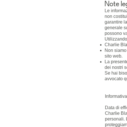
Note le
Le informaz
non costit
garantire l
generale su
possono var
Utilizzando
Charlie Bla
Non siamo r
sito web.
La presente
dei nostri 
Se hai biso
avvocato qu
Informativa
Data di eff
Charlie Bla
personali.
proteggiamo