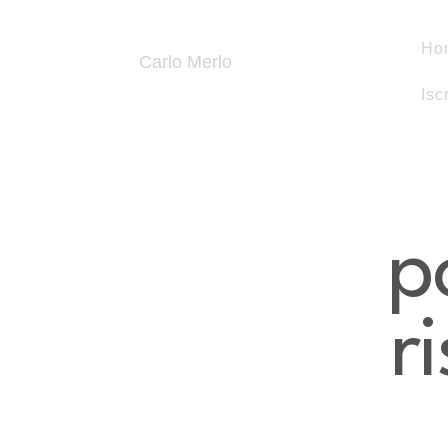
Ho
Carlo Merlo
Isc
p
r