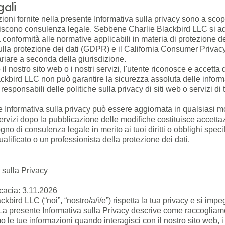
gali
ioni fornite nella presente Informativa sulla privacy sono a sc
uiscono consulenza legale. Sebbene Charlie Blackbird LLC si a
a conformità alle normative applicabili in materia di protezione de
lla protezione dei dati (GDPR) e il California Consumer Privacy
iare a seconda della giurisdizione.
 il nostro sito web o i nostri servizi, l'utente riconosce e accett
ckbird LLC non può garantire la sicurezza assoluta delle inform
esponsabili delle politiche sulla privacy di siti web o servizi di t
 Informativa sulla privacy può essere aggiornata in qualsiasi mo
servizi dopo la pubblicazione delle modifiche costituisce accettaz
gno di consulenza legale in merito ai tuoi diritti o obblighi speci
alificato o un professionista della protezione dei dati.
 sulla Privacy
icacia: 3.11.2026
ckbird LLC (“noi”, “nostro/a/i/e”) rispetta la tua privacy e si impe
 La presente Informativa sulla Privacy descrive come raccogliamo
 le tue informazioni quando interagisci con il nostro sito web, i no