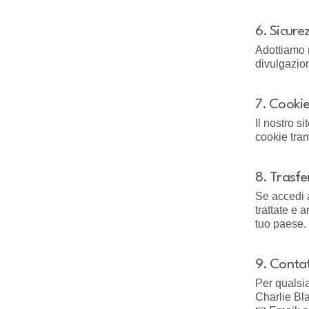
6. Sicure
Adottiamo m
divulgazio
7. Cookie
Il nostro s
cookie tra
8. Trasfe
Se accedi a
trattate e 
tuo paese.
9. Contat
Per qualsia
Charlie Bl