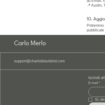
📧 Email:
s
📍 Austin, 
10. Aggio
Potremmo a
pubblicate
Carlo Merlo
support@charlieblackbird.com
Iscriviti a
E-mail
*
Sì, de