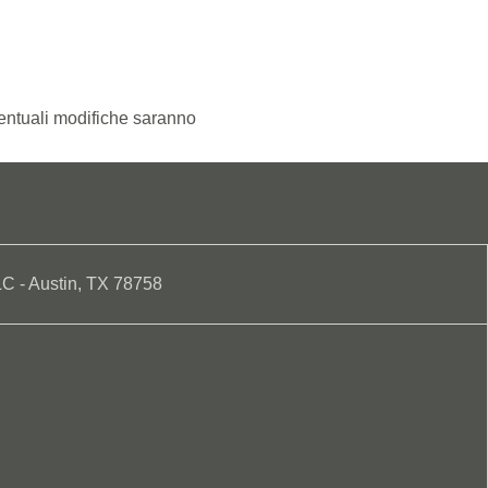
entuali modifiche saranno
LC - Austin, TX 78758