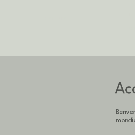
Ho
Carlo Merlo
Isc
Ac
Benven
mondia