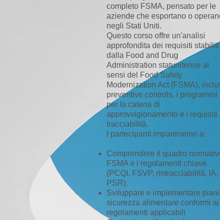
completo FSMA, pensato per le
aziende che esportano o operan
negli Stati Uniti.
Questo corso offre un'analisi
approfondita dei requisiti stabiliti
dalla Food and Drug
Administration statunitense ai
sensi del Food Safety
Modernization Act (FSMA), inclus
preventive controls, i programmi
per la catena di
approvvigionamento e i requisiti 
tracciabilità.
I partecipanti impareranno a:
Comprendere il quadro normativ
FSMA e i regolamenti chiave
(PCQI, FSVP, rintracciabilità, IA,
PSR).
Sviluppare e implementare piani
sicurezza alimentare conformi ai
regolamenti applicabili