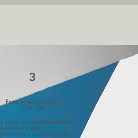
3
Food Safety Auditing
Training
gliora le tue competenze di audit
assicurati che la tua
ganizzazione sia sempre pronta