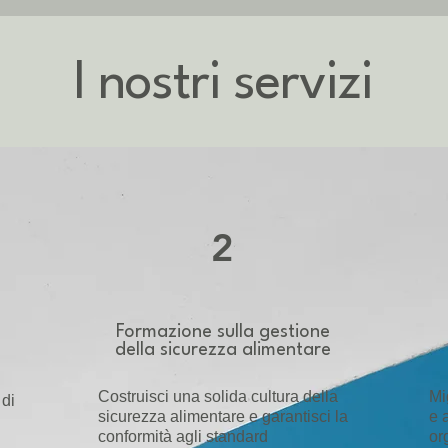
I nostri servizi
2
Formazione sulla gestione
della sicurezza alimentare
Costruisci una solida cultura della
Mi
 di
sicurezza alimentare e garantisci la
e 
conformità agli standard
or