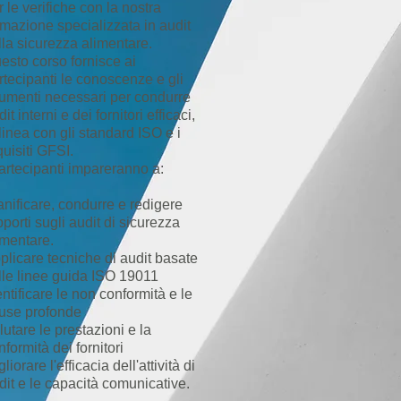
r le verifiche con la nostra
rmazione specializzata in audit
lla sicurezza alimentare.
esto corso fornisce ai
rtecipanti le conoscenze e gli
rumenti necessari per condurre
it interni e dei fornitori efficaci,
 linea con gli standard ISO e i
quisiti GFSI.
partecipanti impareranno a:
anificare, condurre e redigere
pporti sugli audit di sicurezza
imentare.
plicare tecniche di audit basate
lle linee guida ISO 19011
entificare le non conformità e le
use profonde
lutare le prestazioni e la
nformità dei fornitori
liorare l'efficacia dell'attività di
dit e le capacità comunicative.