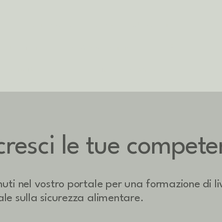
me
Chi Siamo
Corsi di Formazione
riviti Online
Collabora con noi
FAQ
Contattaci
My Addresses
cresci le tue compete
uti nel vostro portale per una formazione di li
le sulla sicurezza alimentare.