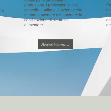
Ideale per il personale di
produzione, i professionisti del
Pe
controllo qualità e le aziende che
de
FDA
mirano a ottenere o mantenere la
pr
certificazione di sicurezza
de
alimentare.
de
Ulteriori informazioni