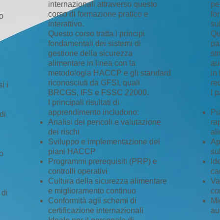
internazionali attraverso questo
pe
corso di formazione pratico e
fo
o
interattivo.
su
Questo corso tratta i principi
Qu
fondamentali dei sistemi di
pa
gestione della sicurezza
st
alimentare in linea con la
aud
metodologia HACCP e gli standard
in
riconosciuti da GFSI, quali
re
i i
BRCGS, IFS e FSSC 22000.
I 
I principali risultati di
apprendimento includono:
Pi
di
Analisi dei pericoli e valutazione
ra
dei rischi
al
Sviluppo e implementazione dei
Ap
piani HACCP
su
o
Programmi prerequisiti (PRP) e
Id
controlli operativi
ca
Cultura della sicurezza alimentare
Va
e miglioramento continuo
co
 di
Conformità agli schemi di
Mig
certificazione internazionali
au