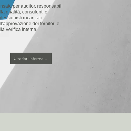
nsato per auditor, responsabili
lla qualità, consulenti e
ofessionisti incaricati
ll'approvazione dei fornitori e
lla verifica interna.
Ulteriori informazioni