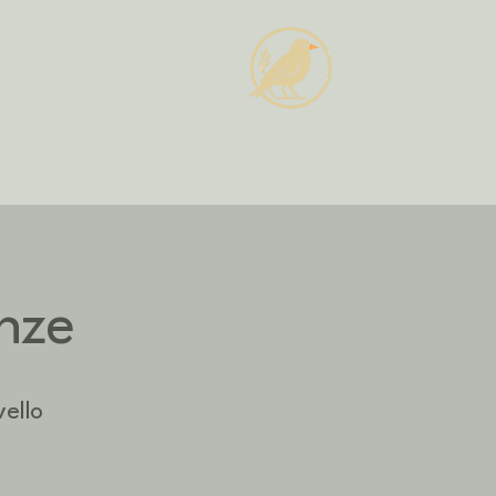
nze
vello